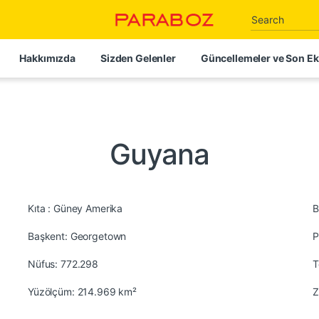
Search for:
Hakkımızda
Sizden Gelenler
Güncellemeler ve Son Ek
Guyana
Kıta : Güney Amerika
B
Başkent: Georgetown
P
Nüfus: 772.298
T
Yüzölçüm: 214.969 km²
Z