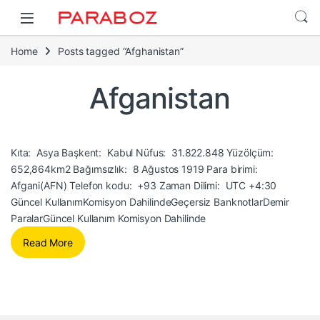
Home
Posts tagged “Afghanistan”
Afganistan
Kıta: Asya Başkent: Kabul Nüfus: 31.822.848 Yüzölçüm:
652,864km2 Bağımsızlık: 8 Ağustos 1919 Para birimi:
Afgani(AFN) Telefon kodu: +93 Zaman Dilimi: UTC +4:30
Güncel KullanımKomisyon DahilindeGeçersiz BanknotlarDemir
ParalarGüncel Kullanım Komisyon Dahilinde
Read More