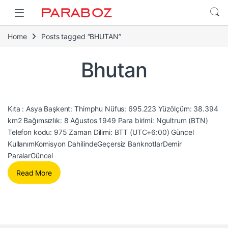
Home
Posts tagged “BHUTAN”
Bhutan
Kıta : Asya Başkent: Thimphu Nüfus: 695.223 Yüzölçüm: 38.394
km2 Bağımsızlık: 8 Ağustos 1949 Para birimi: Ngultrum (BTN)
Telefon kodu: 975 Zaman Dilimi: BTT (UTC+6:00) Güncel
KullanımKomisyon DahilindeGeçersiz BanknotlarDemir
ParalarGüncel
Read More