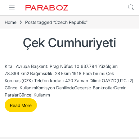
Home
Posts tagged “Czech Republic”
Çek Cumhuriyeti
Kıta : Avrupa Başkent: Prag Nüfus: 10.637.794 Yüzölçüm:
78.866 km2 Bağımsızlık: 28 Ekim 1918 Para birimi: Çek
Korunası(CZK) Telefon kodu: +420 Zaman Dilimi: OAYZD(UTC+2)
Güncel KullanımKomisyon DahilindeGeçersiz BanknotlarDemir
ParalarGüncel Kullanım
Read More