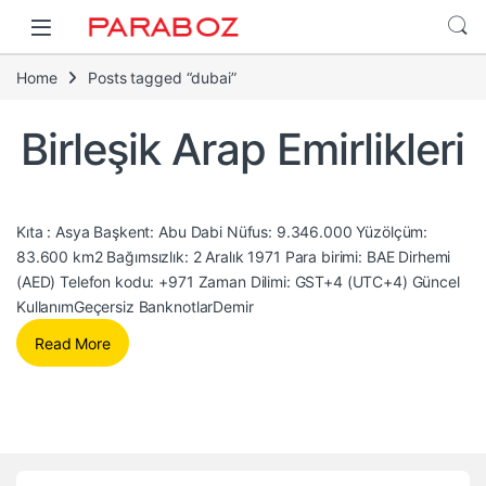
Home
Posts tagged “dubai”
Birleşik Arap Emirlikleri
Kıta : Asya Başkent: Abu Dabi Nüfus: 9.346.000 Yüzölçüm:
83.600 km2 Bağımsızlık: 2 Aralık 1971 Para birimi: BAE Dirhemi
(AED) Telefon kodu: +971 Zaman Dilimi: GST+4 (UTC+4) Güncel
KullanımGeçersiz BanknotlarDemir
Read More