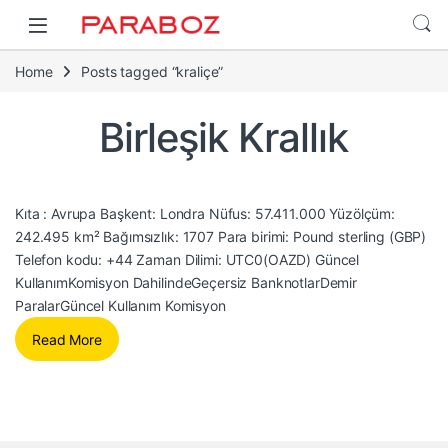
Home
Posts tagged “kraliçe”
Birleşik Krallık
Kıta : Avrupa Başkent: Londra Nüfus: 57.411.000 Yüzölçüm:
242.495 km² Bağımsızlık: 1707 Para birimi: Pound sterling (GBP)
Telefon kodu: +44 Zaman Dilimi: UTC0(OAZD) Güncel
KullanımKomisyon DahilindeGeçersiz BanknotlarDemir
ParalarGüncel Kullanım Komisyon
Read More