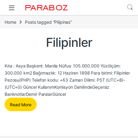
Home
Posts tagged “Pilipinas”
Filipinler
Kıta : Asya Başkent: Manila Nüfus: 105.000.000 Yüzölçüm:
300.000 km2 Bağımsızlık: 12 Haziran 1898 Para birimi: Filipinler
Pezosu(PHP) Telefon kodu: +63 Zaman Dilimi: PST (UTC+8)-
(UTC+0) Güncel KullanımKomisyon DahilindeGeçersiz
BanknotlarDemir ParalarGüncel
Read More