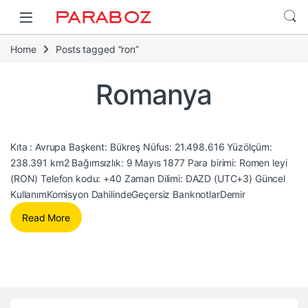
Home
Posts tagged “ron”
Romanya
Kıta : Avrupa Başkent: Bükreş Nüfus: 21.498.616 Yüzölçüm:
238.391 km2 Bağımsızlık: 9 Mayıs 1877 Para birimi: Romen leyi
(RON) Telefon kodu: +40 Zaman Dilimi: DAZD (UTC+3) Güncel
KullanımKomisyon DahilindeGeçersiz BanknotlarDemir
Read More