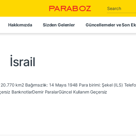
Search for:
Hakkımızda
Sizden Gelenler
Güncellemeler ve Son Ek
İsrail
20.770 km2 Bağımsızlık: 14 Mayıs 1948 Para birimi: Şekel (ILS) Telef
rsiz BanknotlarDemir ParalarGüncel Kullanım Geçersiz