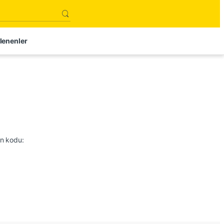
lenenler
on kodu: