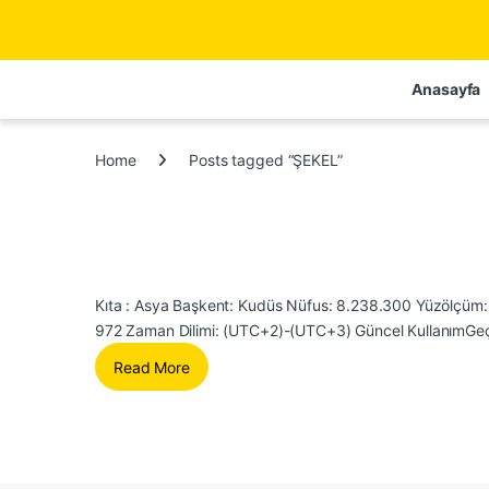
Anasayfa
Home
Posts tagged “ŞEKEL”
Kıta : Asya Başkent: Kudüs Nüfus: 8.238.300 Yüzölçüm: 
972 Zaman Dilimi: (UTC+2)-(UTC+3) Güncel KullanımGeçe
Read More