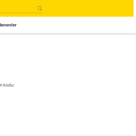
lenenler
on kodu: