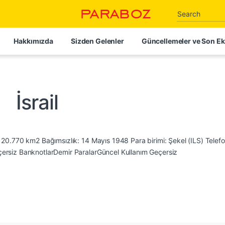
Search for:
Hakkımızda
Sizden Gelenler
Güncellemeler ve Son Ek
İsrail
20.770 km2 Bağımsızlık: 14 Mayıs 1948 Para birimi: Şekel (ILS) Telef
rsiz BanknotlarDemir ParalarGüncel Kullanım Geçersiz