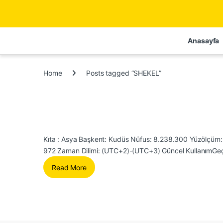
Anasayfa
Home
Posts tagged “SHEKEL”
Kıta : Asya Başkent: Kudüs Nüfus: 8.238.300 Yüzölçüm: 
972 Zaman Dilimi: (UTC+2)-(UTC+3) Güncel KullanımGeçe
Read More