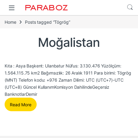
Home
Posts tagged “Tögrög”
Moğalistan
Kıta : Asya Başkent: Ulanbatur Nüfus: 3.130.476 Yüzölçüm:
1.564.115.75 km2 Bağımsızlık: 26 Aralık 1911 Para birimi: Tögrög
(MNT) Telefon kodu: +976 Zaman Dilimi: UTC (UTC+7)-UTC
(UTC+8) Güncel KullanımKomisyon DahilindeGeçersiz
BanknotlarDemir
Read More