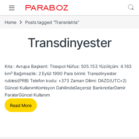
Home
Posts tagged “Transnistria”
Transdinyester
Kıta : Avrupa Başkent: Tiraspol Nüfus: 505.153 Yüzölçüm: 4.163
km² Bağımsızlık: 2 Eylül 1990 Para birimi: Transdinyester
rublesi(PRB) Telefon kodu: +373 Zaman Dilimi: DAZD(UTC+2)
Güncel KullanımKomisyon DahilindeGeçersiz BanknotlarDemir
ParalarGüncel Kullanım
Read More